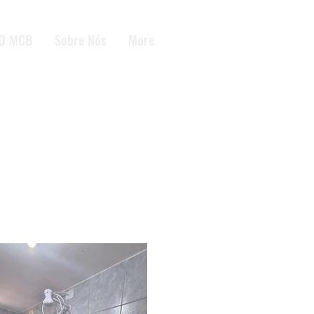
O MCB
Sobre Nós
More