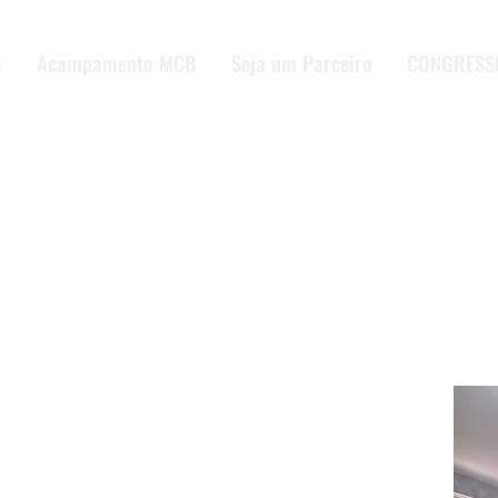
s
Acampamento MCB
Seja um Parceiro
CONGRESS